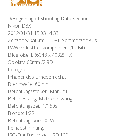
[#Beginning of Shooting Data Section]
Nikon D3X
2012/01/31 15:03:14.33
Zeitzone/Datum: UTC+1, Sommerzeit:Aus
RAW verlustfrei, komprimiert (12 Bit)
Bildgröße: L (6048 x 4032), FX
Objektiv: 60mm /2.8D
Fotograf:
Inhaber des Urheberrechts:
Brennweite: 60mm
Belichtungssteuer.: Manuell
Bel.-messung: Matrixmessung
Belichtungszeit: 1/160s
Blende: 1:22
Belichtungskorr.: 0LW
Feinabstimmung:
ISO-Empfindlichkeit: ISO 100